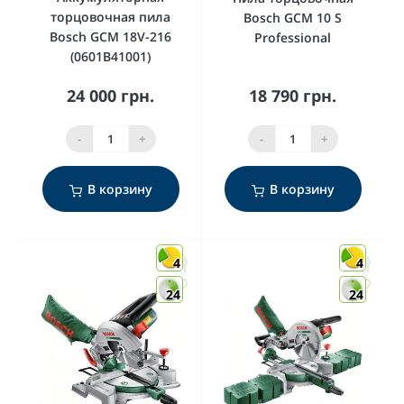
торцовочная пила
Bosch GCM 10 S
Bosch GCM 18V-216
Professional
(0601B41001)
24 000 грн.
18 790 грн.
-
+
-
+
В корзину
В корзину
4
4
24
24