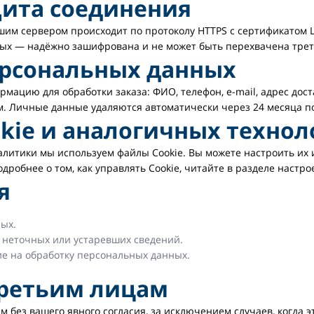
щита соединения
м сервером происходит по протоколу HTTPS с сертификатом Let
ных — надёжно зашифрована и не может быть перехвачена тре
персональных данных
цию для обработки заказа: ФИО, телефон, e-mail, адрес дост
 Личные данные удаляются автоматически через 24 месяца по
okie и аналогичных техно
алитики мы используем файлы Cookie. Вы можете настроить их 
робнее о том, как управлять Cookie, читайте в разделе настро
я
ых.
 неточных или устаревших сведений.
ие на обработку персональных данных.
третьим лицам
без вашего явного согласия, за исключением случаев, когда э