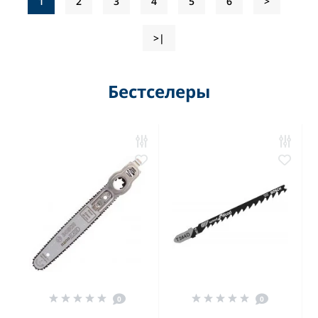
1
2
3
4
5
6
>
>|
Бестселеры
0
0