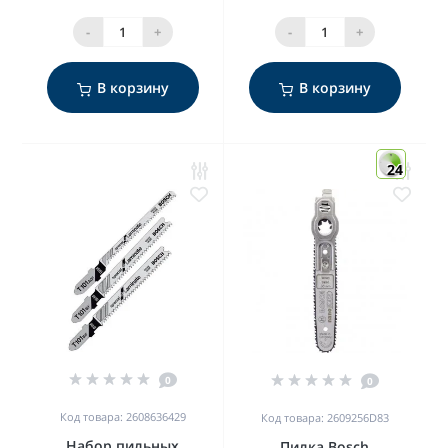
-
+
-
+
В корзину
В корзину
24
0
0
Код товара: 2608636429
Код товара: 2609256D83
Набор пильных
Пилка Bosch