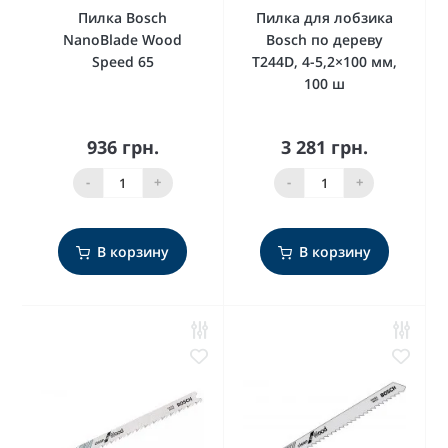
Пилка Bosch
Пилка для лобзика
NanoBlade Wood
Bosch по дереву
Speed 65
T244D, 4-5,2×100 мм,
100 ш
936 грн.
3 281 грн.
-
+
-
+
В корзину
В корзину