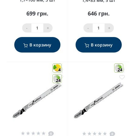
1,4×83 мм, 5 шт
699 грн.
646 грн.
-
+
-
+
В корзину
В корзину
4
24
24
0
0