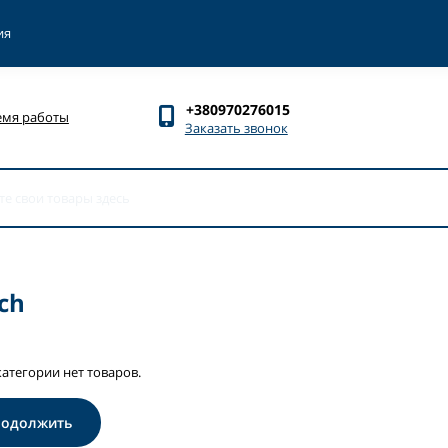
ия
+380970276015
емя работы
Заказать звонок
ch
категории нет товаров.
родолжить