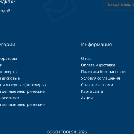
идках?
годой!
егории
Информация
фораторы
О нас
и
Оплата и доставка
уповерты
Политика безопасности
 дисковые
Условия соглашения
ни лазерные (нивелиры)
Связаться с нами
 цепные электрические
Карта сайта
нокосилки
Акции
 цепные электрические
BOSCH TOOLS © 2026