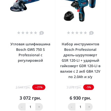
0
0
Угловая шлифмашина
Набор инструментов
Bosch GWS 750 S
Bosch Professional
Professional с
дрель-шуруповерт
регулировкой
GSR 120-LI + ударный
гайковерт GDR 120-LI в
вализе с 2 акб GBA 12V
по 2.0Ah и з/у
2 544 грн.
7 278 грн.
--21%
-5%
3 072 грн.
6 930 грн.
-
+
-
+