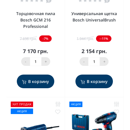
0
0
Торцовочная пила
Универсальная щетка
Bosch GCM 216
Bosch UniversalBrush
Professional
7 698 грн.
1 944 грн.
-7%
--11%
7 170 грн.
2 154 грн.
-
+
-
+
В корзину
В корзину
ХИТ ПРОДАЖ
АКЦИЯ
АКЦИЯ