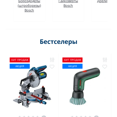
Бороздоделы
Гайковерты
Дрели Bosc
(штроборезы)
Bosch
Bosch
Бестселеры
ХИТ ПРОДАЖ
ХИТ ПРОДАЖ
АКЦИЯ
АКЦИЯ