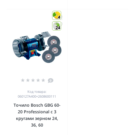
4
24
0
Код товара:
060127A400+2608600111
Точило Bosch GBG 60-
20 Professional с 3
кругами зерном 24,
36, 60