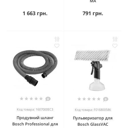
MA
1 663 грн.
791 грн.
0
0
Код товара: 1607000EC3
Код товара: F016800586
Продувний шланг
Пульверизатор для
Bosch Professional для
Bosch GlassVAC