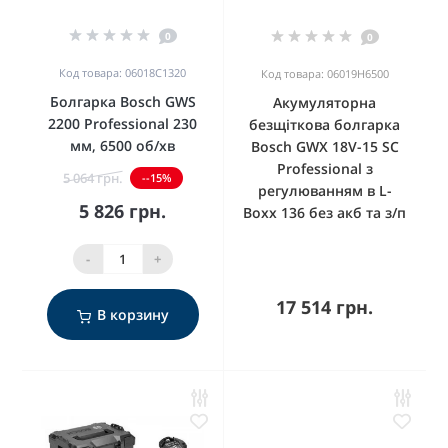
0
0
Код товара: 06018C1320
Код товара: 06019H6500
Болгарка Bosch GWS
Акумуляторна
2200 Professional 230
безщіткова болгарка
мм, 6500 об/хв
Bosch GWX 18V-15 SC
Professional з
5 064 грн.
--15%
регулюванням в L-
5 826 грн.
Boxx 136 без акб та з/п
-
+
17 514 грн.
В корзину