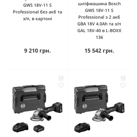
шліфмашина Bosch
GWS 18V-11 S
GWS 18V-11 S
Professional без акб та
Professional з 2 акб
з/п, в картоні
GBA 18V 4.0Ah та з/п
GAL 18V-40 в L-BOXX
136
9 210 грн.
15 542 грн.