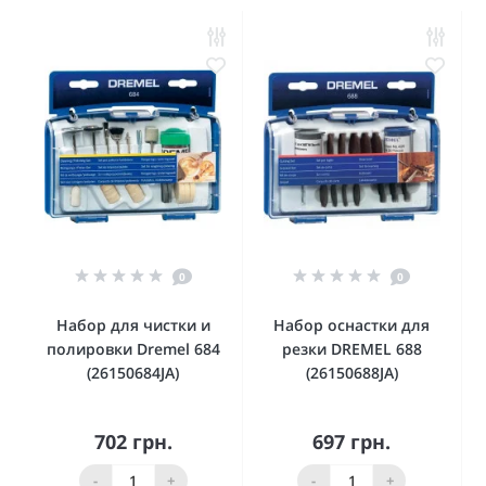
0
0
Набор для чистки и
Набор оснастки для
полировки Dremel 684
резки DREMEL 688
(26150684JA)
(26150688JA)
702 грн.
697 грн.
-
+
-
+