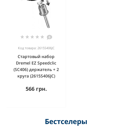
0
Код товара: 2615S406JC
Стартовый набор
Dremel EZ Speedclic
(SC406) держатель + 2
круга (2615S406JC)
566 грн.
Бестселеры