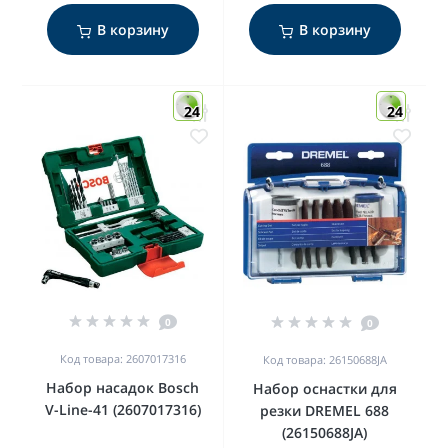
В корзину
В корзину
24
24
0
0
Код товара: 2607017316
Код товара: 26150688JA
Набор насадок Bosch
Набор оснастки для
V-Line-41 (2607017316)
резки DREMEL 688
(26150688JA)