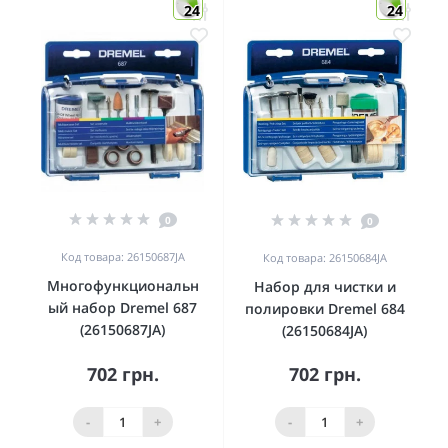
24
24
0
0
Код товара: 26150687JA
Код товара: 26150684JA
Многофункциональн
Набор для чистки и
ый набор Dremel 687
полировки Dremel 684
(26150687JA)
(26150684JA)
702 грн.
702 грн.
-
+
-
+