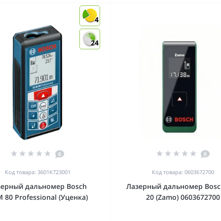
4
24
0
0
Код товара: 3601K723001
Код товара: 0603672700
зерный дальномер Bosch
Лазерный дальномер Bosc
 80 Professional (Уценка)
20 (Zamo) 0603672700