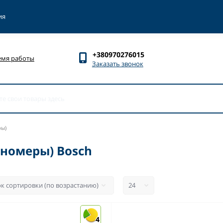
ия
+380970276015
емя работы
Заказать звонок
ры)
номеры) Bosch
4