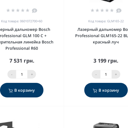
0
0
Код товара: 0601072700+60
Код товара: GLM165-22
зерный дальномер Bosch
Лазерный дальномер Bo
rofessional GLM 100 C +
Professional GLM165-22 B
рительная линейка Bosch
красный луч
Professional R60
7 531 грн.
3 199 грн.
-
+
-
+
В корзину
В корзину