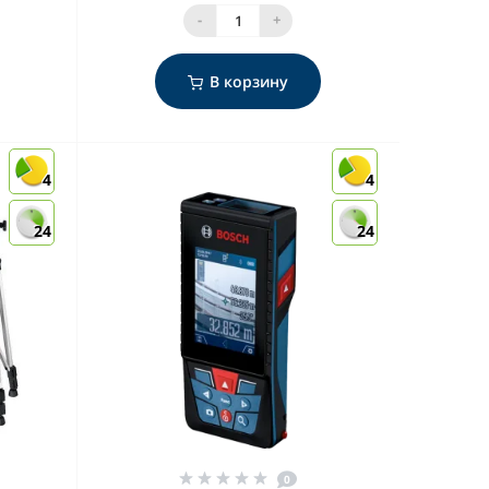
-
+
В корзину
4
4
24
24
0