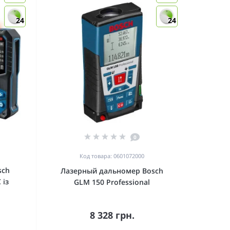
24
24
0
Код товара: 0601072000
sch
Лазерный дальномер Bosch
 із
GLM 150 Professional
8 328 грн.