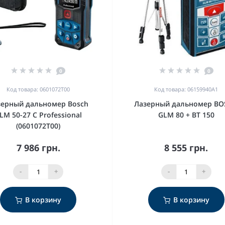
0
0
Код товара: 0601072T00
Код товара: 06159940A1
зерный дальномер Bosch
Лазерный дальномер B
LM 50-27 C Professional
GLM 80 + BT 150
(0601072T00)
7 986 грн.
8 555 грн.
-
+
-
+
В корзину
В корзину