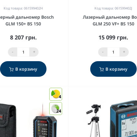
Код товара: 061599402H
Код товара: 061599402J
зерный дальномер Bosch
Лазерный дальномер Bo
GLM 150+ BS 150
GLM 250 VF+ BS 150
8 207 грн.
15 099 грн.
-
+
-
+
В корзину
В корзину
4
24