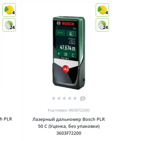
4
4
24
24
0
Код товара: 06036722200
h PLR
Лазерный дальномер Bosch PLR
50 C (Уценка, без упаковки)
3603F72200