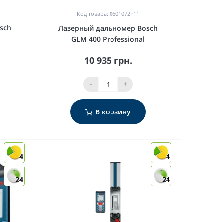
Код товара: 0601072F11
sch
Лазерный дальномер Bosch
GLM 400 Professional
10 935 грн.
-
+
В корзину
4
4
24
24