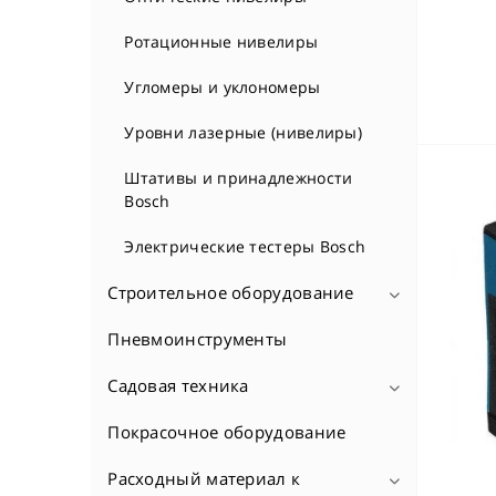
Тепловые насосы
шлифмашины
Ротационные нивелиры
Электрические котлы
Гайковерты
Угломеры и уклономеры
Электрические проточные
Наборы электроинструмента
водонагреватели
Уровни лазерные (нивелиры)
Перфораторы
Электробойлеры
Штативы и принадлежности
Дрели
Bosch
Пилы дисковые
Электрические тестеры Bosch
Принадлежности для пилы
Пилы ленточные
Строительное оборудование
Электролобзики
Пневмоинструменты
Генераторы
Многофункциональные
Дрели алмазного бурения
Садовая техника
инструменты
Плиткорезы, стеклорезы
Покрасочное оборудование
Аэраторы
Пилы монтажные
Принадлежности для дрелей
Газонокосилки
Расходный материал к
Пилы сабельные