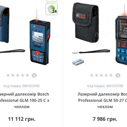
24
0
0
Код товара: 0601072Y00
Код товара: 0601072T00
зерний далекомір Bosch
Лазерний далекомір Bo
ofessional GLM 100-25 C з
Professional GLM 50-27 C
чохлом
чохлом
11 112 грн.
7 986 грн.