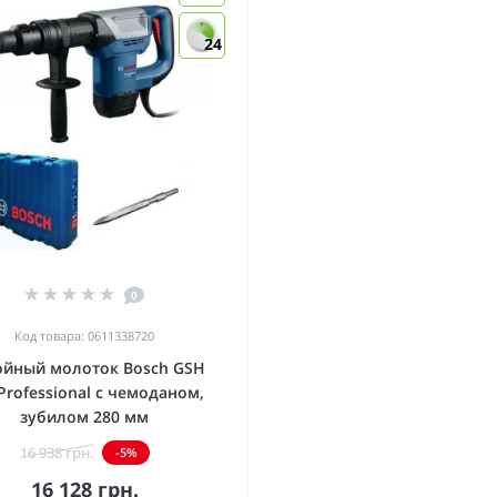
24
0
Код товара: 0611338720
ойный молоток Bosch GSH
Professional с чемоданом,
зубилом 280 мм
16 938 грн.
-5%
16 128 грн.