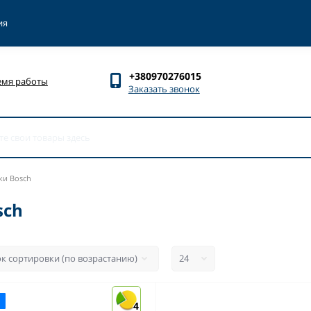
ия
+380970276015
емя работы
Заказать звонок
ки Bosch
sch
4