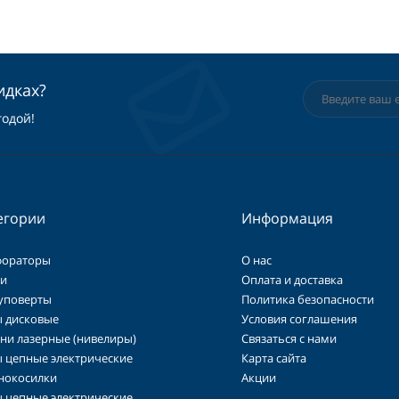
идках?
годой!
егории
Информация
фораторы
О нас
и
Оплата и доставка
уповерты
Политика безопасности
 дисковые
Условия соглашения
ни лазерные (нивелиры)
Связаться с нами
 цепные электрические
Карта сайта
нокосилки
Акции
 цепные электрические