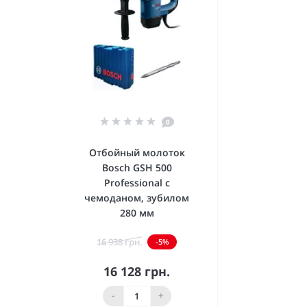
Шурупы
Щетки зачистные
0
Отбойный молоток
Bosch GSH 500
Professional с
чемоданом, зубилом
280 мм
16 938 грн.
-5%
16 128 грн.
В корзину
-
+