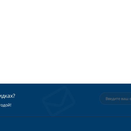
идках?
годой!