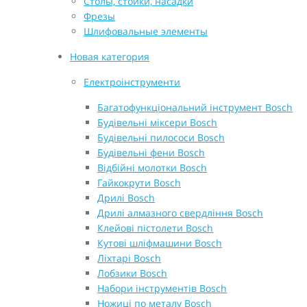
Столы, стойки, насадки
Фрезы
Шлифовальные элементы
Новая категория
Електроінструменти
Багатофункціональний інструмент Bosch
Будівельні міксери Bosch
Будівельні пилососи Bosch
Будівельні фени Bosch
Відбійні молотки Bosch
Гайкокрути Bosch
Дрилі Bosch
Дрилі алмазного свердління Bosch
Клейові пістолети Bosch
Кутові шліфмашини Bosch
Ліхтарі Bosch
Лобзики Bosch
Набори інструментів Bosch
Ножиці по металу Bosch