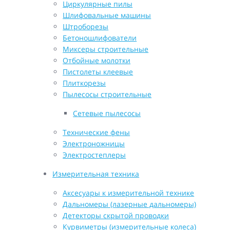
Циркулярные пилы
Шлифовальные машины
Штроборезы
Бетоношлифователи
Миксеры строительные
Отбойные молотки
Пистолеты клеевые
Плиткорезы
Пылесосы строительные
Сетевые пылесосы
Технические фены
Электроножницы
Электростеплеры
Измерительная техника
Аксесуары к измерительной технике
Дальномеры (лазерные дальномеры)
Детекторы скрытой проводки
Курвиметры (измерительные колеса)