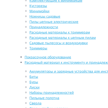
Комплектующие к минимойкам
Кусторезы
Минимойки
Ножницы садовые
Пилы цепные электрические
Принадлежности
Расходные материалы к триммерам
Расходные материалы к цепным пилам
Садовые пылесосы и воздуходувки
Триммеры
Покрасочное оборудование
Расходный материал к инструменту и принадлеж
Аккумуляторы и зарядные устройства для инс
Биты
Буры
Диски
Наборы принадлежностей
Пильные полотна
Сверла