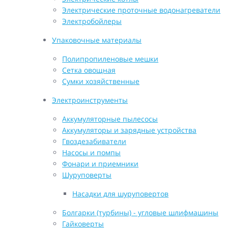
Электрические проточные водонагреватели
Электробойлеры
Упаковочные материалы
Полипропиленовые мешки
Сетка овощная
Сумки хозяйственные
Электроинструменты
Аккумуляторные пылесосы
Аккумуляторы и зарядные устройства
Гвоздезабиватели
Насосы и помпы
Фонари и приемники
Шуруповерты
Насадки для шуруповертов
Болгарки (турбины) - угловые шлифмашины
Гайковерты