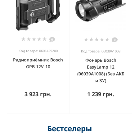
0
0
Код товара: 0601429200
Код товара: 06039A1008
Радиоприёмник Bosch
Фонарь Bosch
GPB 12V-10
EasyLamp 12
(06039A1008) (Без АКБ
и ЗУ)
3 923 грн.
1 239 грн.
Бестселеры