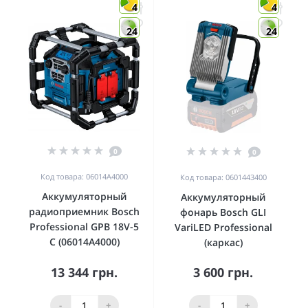
4
4
24
24
0
0
Код товара: 06014A4000
Код товара: 0601443400
Аккумуляторный
Аккумуляторный
радиоприемник Bosch
фонарь Bosch GLI
Professional GPB 18V-5
VariLED Professional
C (06014A4000)
(каркас)
13 344 грн.
3 600 грн.
-
+
-
+