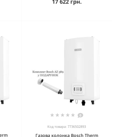
17 622 грн.
0
Код товара: 7736502893
herm
Газова колонка Bosch Therm