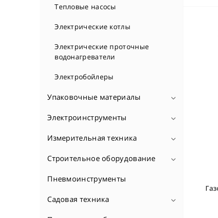
Тепловые насосы
Электрические котлы
Электрические проточные
водонагреватели
Электробойлеры
Упаковочные материалы
Электроинструменты
Полипропиленовые мешки
Сетка овощная
Измерительная техника
Аккумуляторные пылесосы
Сумки хозяйственные
Аккумуляторы и зарядные
Строительное оборудование
Аксесуары к измерительной
устройства
технике
Пневмоинструменты
Генераторы
Гвоздезабиватели
Газ
Дальномеры (лазерные
дальномеры)
Дрели алмазного бурения
Садовая техника
Насосы и помпы