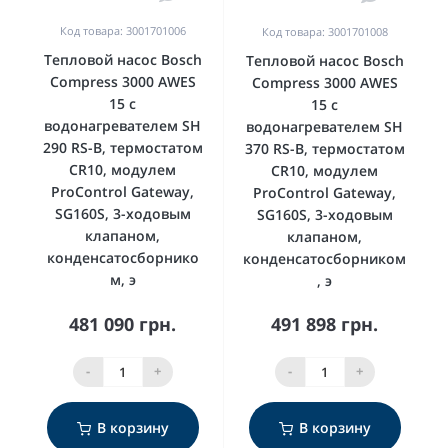
Код товара: 3001701006
Код товара: 3001701008
Тепловой насос Bosch
Тепловой насос Bosch
Compress 3000 AWES
Compress 3000 AWES
15 с
15 с
водонагревателем SH
водонагревателем SH
290 RS-B, термостатом
370 RS-B, термостатом
CR10, модулем
CR10, модулем
ProControl Gateway,
ProControl Gateway,
SG160S, 3-ходовым
SG160S, 3-ходовым
клапаном,
клапаном,
конденсатосборнико
конденсатосборником
м, э
, э
481 090 грн.
491 898 грн.
-
+
-
+
В корзину
В корзину