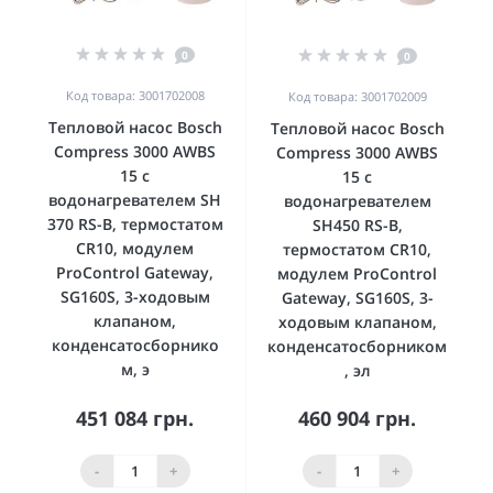
0
0
Код товара: 3001702008
Код товара: 3001702009
Тепловой насос Bosch
Тепловой насос Bosch
Compress 3000 AWBS
Compress 3000 AWBS
15 с
15 с
водонагревателем SH
водонагревателем
370 RS-B, термостатом
SH450 RS-B,
CR10, модулем
термостатом CR10,
ProControl Gateway,
модулем ProControl
SG160S, 3-ходовым
Gateway, SG160S, 3-
клапаном,
ходовым клапаном,
конденсатосборнико
конденсатосборником
м, э
, эл
451 084 грн.
460 904 грн.
-
+
-
+