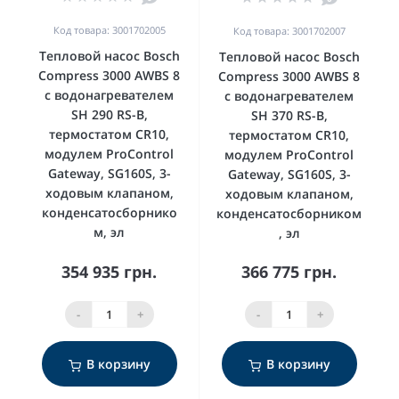
Код товара: 3001702005
Код товара: 3001702007
Тепловой насос Bosch
Тепловой насос Bosch
Compress 3000 AWBS 8
Compress 3000 AWBS 8
с водонагревателем
с водонагревателем
SH 290 RS-B,
SH 370 RS-B,
термостатом CR10,
термостатом CR10,
модулем ProControl
модулем ProControl
Gateway, SG160S, 3-
Gateway, SG160S, 3-
ходовым клапаном,
ходовым клапаном,
конденсатосборнико
конденсатосборником
м, эл
, эл
354 935 грн.
366 775 грн.
-
+
-
+
В корзину
В корзину