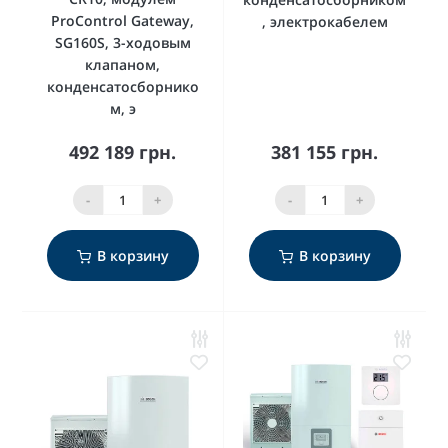
ProControl Gateway,
, электрокабелем
SG160S, 3-ходовым
клапаном,
конденсатосборнико
м, э
492 189 грн.
381 155 грн.
-
+
-
+
В корзину
В корзину