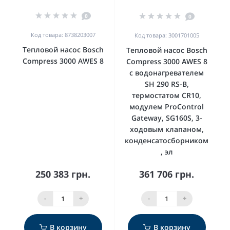
0
0
Код товара: 8738203007
Код товара: 3001701005
Тепловой насос Bosch
Тепловой насос Bosch
Compress 3000 AWES 8
Compress 3000 AWES 8
с водонагревателем
SH 290 RS-B,
термостатом CR10,
модулем ProControl
Gateway, SG160S, 3-
ходовым клапаном,
конденсатосборником
, эл
250 383 грн.
361 706 грн.
-
+
-
+
В корзину
В корзину