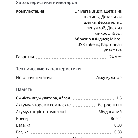
Характеристики нивелиров
Комплектация
UniversalBrush; Щетка из
щетины; Детальная
щетка; Держатель с
липучкой; Диск из
микрофибры;
Абразивный диск; Micro-
USB кабель; Картонная
упаковка
Гарантия
24 мес
Технические характеристики
Источник питания
Аккумулятор
Память
Ємність акумулятора, А*год
1.5
Аккумуляторов в комплекте
Встроенный
Акумуляторів в комплекті
Вбудований
Бренд
Bosch
Вага, кг
0.33
Вес, кг
0.33