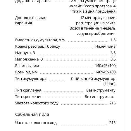
Додаткова гарантія
12 міс за умови реєстрації
на сайті Bosch протягом 4
тижнів з дня придбання
Дополнительная
12 мес при условии
гарантия
регистрации на сайте
Bosch в течение 4 недель
со дня приобретения
Емкость аккумулятора, А*ч
1.5
Країна реєстрації бренду
Німеччина
Напруга, В
3.6
Напряжение, В
3.6
Размеры, мм
140х45х100
Розміри, мм
140х45х100
Тип акумулятора
Літій-іонний акумулятор
(Li‑ion)
Тип кріплення
Без інструменту
Тип крепления
Без инструмента
Частота холостого ходу
215
Сабельная пила
Частота холостого хода
215