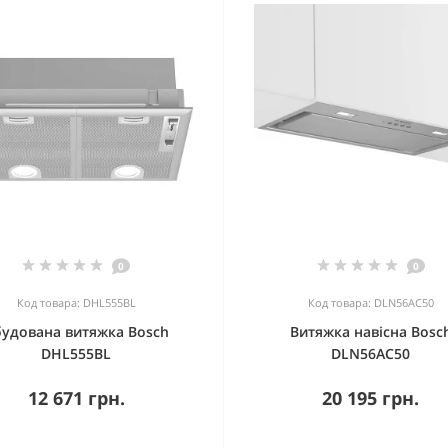
0
0
Код товара: DHL555BL
Код товара: DLN56AC50
удована витяжка Bosch
Витяжка навісна Bosc
DHL555BL
DLN56AC50
12 671 грн.
20 195 грн.