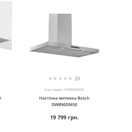
0
Код товара: DWB96DM50
h
Настінна витяжка Bosch
DWB96DM50
19 799 грн.