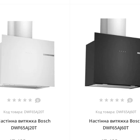
0
0
Код товара: DWF65AJ20T
Код товара: DWF65AJ60T
астінна витяжка Bosch
Настінна витяжка Bos
DWF65AJ20T
DWF65AJ60T