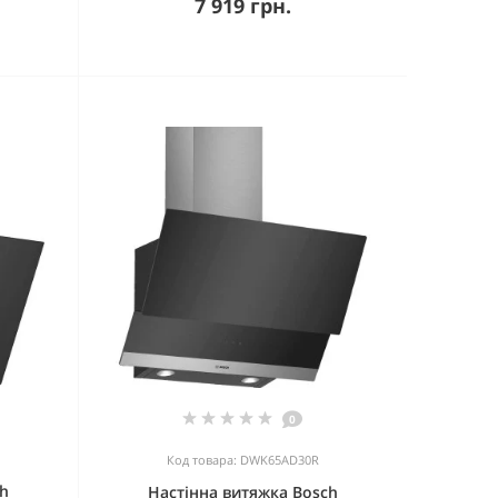
7 919 грн.
0
Код товара: DWK65AD30R
ch
Настінна витяжка Bosch