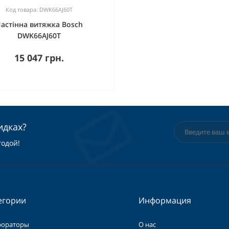
Код товара: DWK66AJ60T
астінна витяжка Bosch
DWK66AJ60T
15 047 грн.
идках?
годой!
егории
Информация
фораторы
О нас