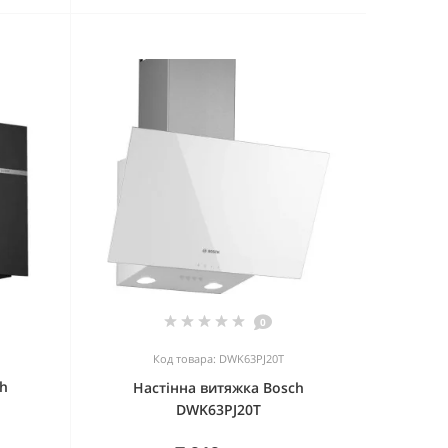
0
Код товара: DWK63PJ20T
ch
Настінна витяжка Bosch
DWK63PJ20T