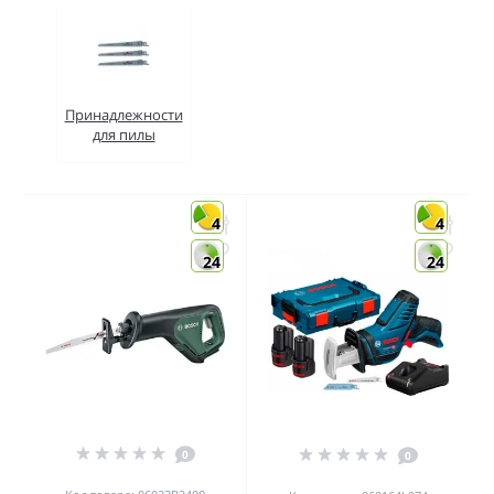
Принадлежности
для пилы
4
4
24
24
0
0