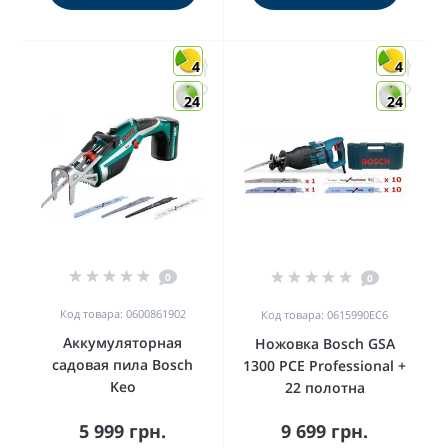
4
4
24
24
0
0
Код товара: 0600861902
Код товара: 0615990EC6
Аккумуляторная
Ножовка Bosch GSA
садовая пила Bosch
1300 PCE Professional +
Keo
22 полотна
5 999 грн.
9 699 грн.