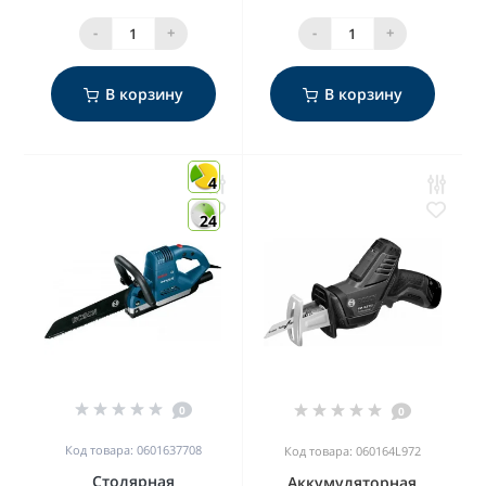
-
+
-
+
В корзину
В корзину
4
24
0
0
Код товара: 0601637708
Код товара: 060164L972
Столярная
Аккумуляторная