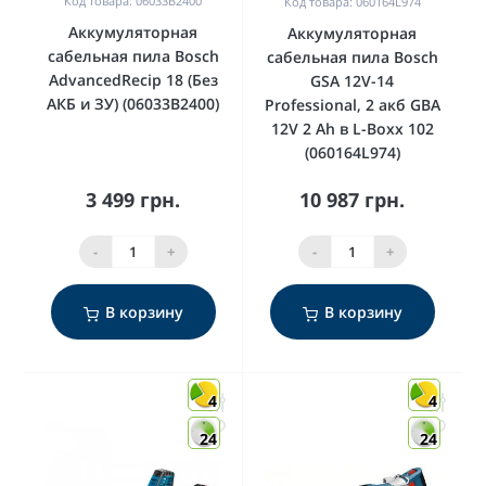
Код товара: 06033B2400
Код товара: 060164L974
Аккумуляторная
Аккумуляторная
сабельная пила Bosch
сабельная пила Bosch
AdvancedRecip 18 (Без
GSA 12V-14
АКБ и ЗУ) (06033B2400)
Professional, 2 акб GBA
12V 2 Ah в L-Boxx 102
(060164L974)
3 499 грн.
10 987 грн.
-
+
-
+
В корзину
В корзину
4
4
24
24