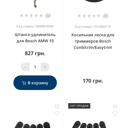
0
0
Код товара: 06008A3D00
Код товара: F016800176
Штанга-удлинитель
Косильная леска для
для Bosch AMW 10
триммеров Bosch
Conbitrim/Easytrim
827 грн.
-
+
170 грн.
В корзину
ХИТ ПРОДАЖ