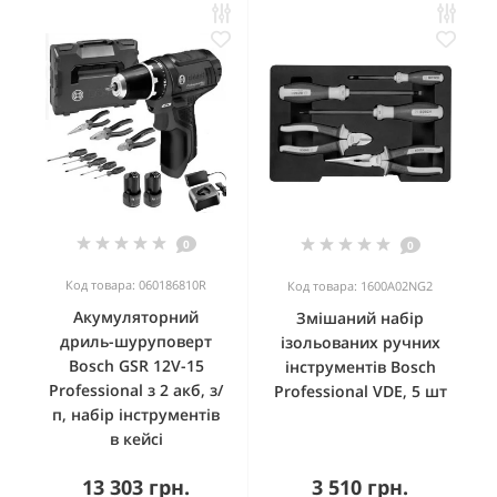
0
0
Код товара: 060186810R
Код товара: 1600A02NG2
Акумуляторний
Змішаний набір
дриль-шуруповерт
ізольованих ручних
Bosch GSR 12V-15
інструментів Bosch
Professional з 2 акб, з/
Professional VDE, 5 шт
п, набір інструментів
в кейсі
13 303 грн.
3 510 грн.