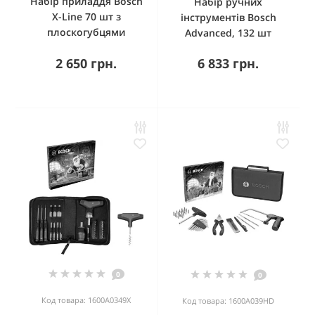
Набір приладдя Bosch
Набір ручних
X-Line 70 шт з
інструментів Bosch
плоскогубцями
Advanced, 132 шт
2 650 грн.
6 833 грн.
0
0
Код товара: 1600A0349X
Код товара: 1600A039HD