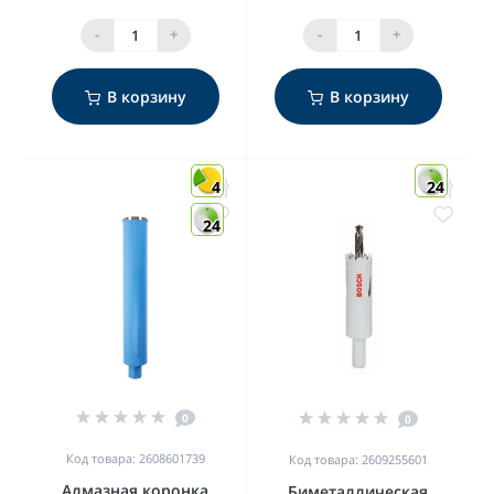
-
+
-
+
В корзину
В корзину
4
24
24
0
0
Код товара: 2608601739
Код товара: 2609255601
Алмазная коронка
Биметаллическая