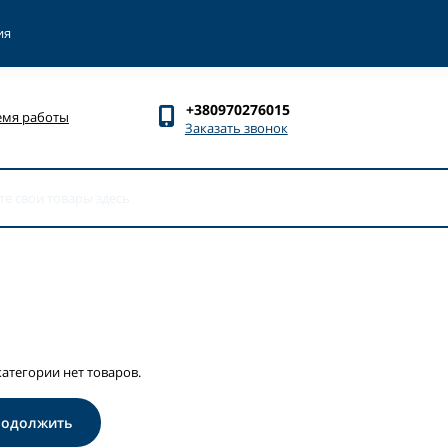
ия
+380970276015
емя работы
Заказать звонок
категории нет товаров.
родолжить