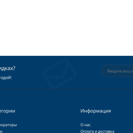
идках?
годой!
егории
Информация
фораторы
О нас
и
Оплата и доставка