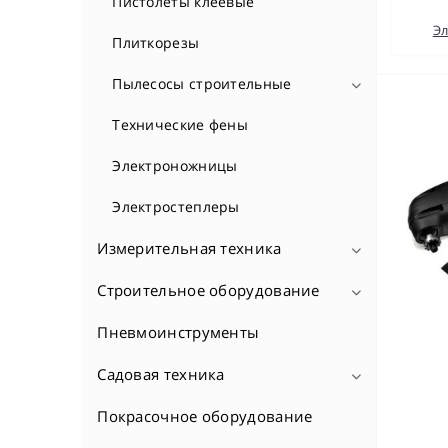
Пистолеты клеевые
Эл
Плиткорезы
Пылесосы строительные
Сетевые пылесосы
Технические фены
Электроножницы
Электростеплеры
Измерительная техника
Строительное оборудование
Аксесуары к измерительной
технике
Пневмоинструменты
Генераторы
Дальномеры (лазерные
дальномеры)
Дрели алмазного бурения
Садовая техника
Детекторы скрытой проводки
Плиткорезы, стеклорезы
Покрасочное оборудование
Аэраторы