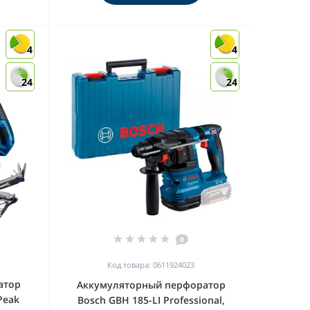
4
4
24
24
0
Код товара: 0611924023
атор
Аккумуляторный перфоратор
Peak
Bosch GBH 185-LI Professional,