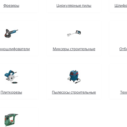
Фрезеры
Циркулярные пилы
Шлифо
оношлифователи
Миксеры строительные
Отб
Плиткорезы
Пылесосы строительные
Тех