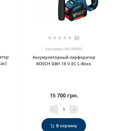
0
Код товара: 0611904002
атор
Аккумуляторный перфоратор
ас)
BOSCH GBH 18 V-EC L-Boxx
15 700 грн.
-
+
В корзину