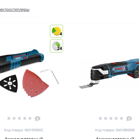
ектростеплеры
4
24
0
0
Код товара: 060185800C
Код товара: 06018B0000
Аккумуляторный
Аккумуляторный