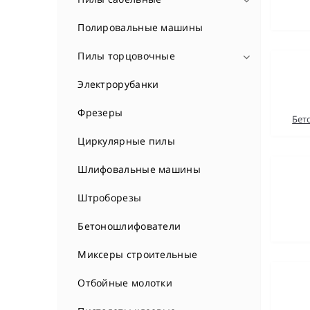
Принадлежности для пилы
Полировальные машины
Пилы торцовочные
Принадлежности для пилы
Электрорубанки
Фрезеры
Бет
Циркулярные пилы
Шлифовальные машины
Штроборезы
Бетоношлифователи
Миксеры строительные
Отбойные молотки