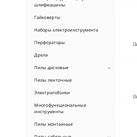
Тепловые насосы
шлифмашины
Электрические котлы
Гайковерты
Электрические проточные
Наборы электроинструмента
водонагреватели
Перфораторы
П
Электробойлеры
Дрели
Пилы дисковые
Принадлежности для пилы
Пилы ленточные
Электролобзики
П
Многофункциональные
инструменты
Пилы монтажные
Пилы сабельные