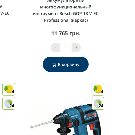
Аккумуляторный
й
многофункциональный
 V-EC
инструмент Bosch GOP 18 V-EC
Professional (каркас)
11 765 грн.
-
+
В корзину
4
4
24
24