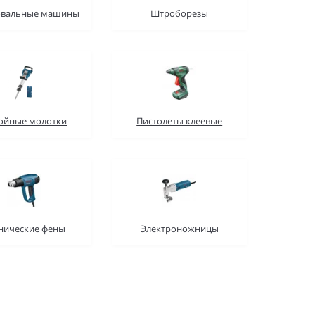
вальные машины
Штроборезы
ойные молотки
Пистолеты клеевые
нические фены
Электроножницы