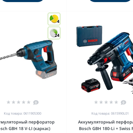
4
24
0
0
Код товара: 0611905300
Код товара: 0615990L01
умуляторный перфоратор
Аккумуляторный перфор
sch GBH 18 V-LI (каркас)
Bosch GBH 180-Li + Swiss 