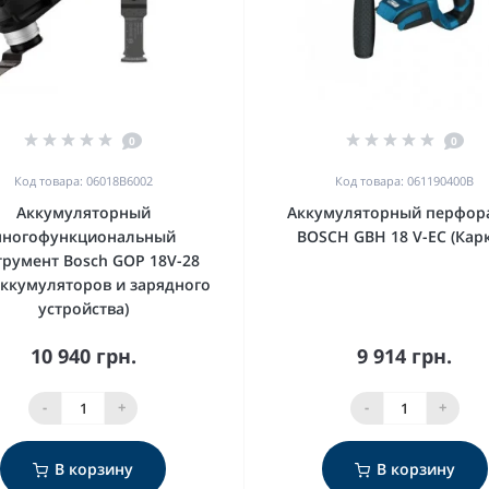
0
0
Код товара: 06018B6002
Код товара: 061190400B
Аккумуляторный
Аккумуляторный перфор
ногофункциональный
BOSCH GBH 18 V-EC (Карк
трумент Bosch GOP 18V-28
аккумуляторов и зарядного
устройства)
10 940 грн.
9 914 грн.
-
+
-
+
В корзину
В корзину