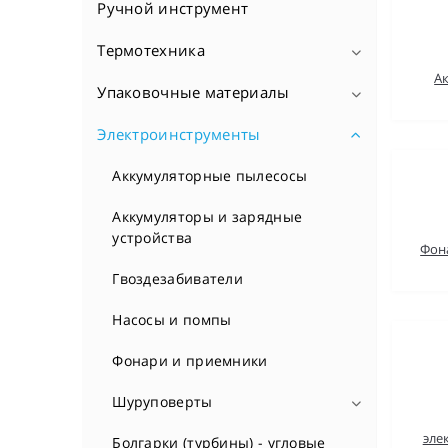
Ручной инструмент
Аксессуары
Варочные панели
Термотехника
А
Вытяжки
Упаковочные материалы
Бойлеры косвенного нагрева
Духовые шкафы
Газовые проточные
Электроинструменты
Полипропиленовые мешки
водонагреватели
Кофемашины
Сетка овощная
Аккумуляторные пылесосы
Коммерческие кондиционеры
Микроволновые печи
Сумки хозяйственные
Аккумуляторы и зарядные
Комплектующие
устройства
Фон
Посудомоечные машины
Кондиционеры
Гвоздезабиватели
Стиральные машины
Котлы отопительные газовые
Насосы и помпы
Холодильники
Регуляторы и модули
Фонари и приемники
Шкафы для подогрева посуды
Средства для отопительной
Шуруповерты
системы
эле
Насадки для шуруповертов
Болгарки (турбины) - угловые