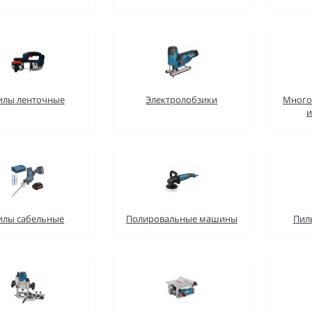
илы ленточные
Электролобзики
Много
и
илы сабельные
Полировальные машины
Пил