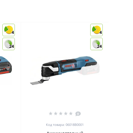
4
4
24
24
0
Код товара: 06018B0001