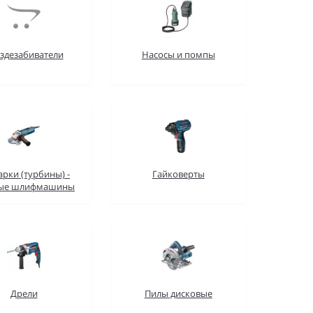
здезабиватели
Насосы и помпы
арки (турбины) -
Гайковерты
вые шлифмашины
Дрели
Пилы дисковые