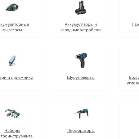
ккумуляторные
Аккумуляторы и
Гво
пылесосы
зарядные устройства
ари и приемники
Шуруповерты
Болг
угло
Наборы
Перфораторы
ктроинструмента