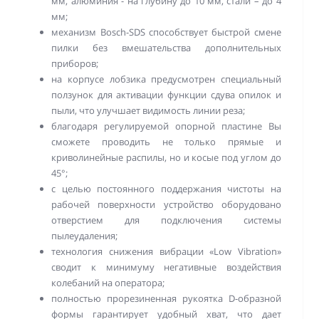
мм, алюминия - на глубину до 10 мм, стали – до 4
мм;
механизм Bosch-SDS способствует быстрой смене
пилки без вмешательства дополнительных
приборов;
на корпусе лобзика предусмотрен специальный
ползунок для активации функции сдува опилок и
пыли, что улучшает видимость линии реза;
благодаря регулируемой опорной пластине Вы
сможете проводить не только прямые и
криволинейные распилы, но и косые под углом до
45°;
с целью постоянного поддержания чистоты на
рабочей поверхности устройство оборудовано
отверстием для подключения системы
пылеудаления;
технология снижения вибрации «Low Vibration»
сводит к минимуму негативные воздействия
колебаний на оператора;
полностью прорезиненная рукоятка D-образной
формы гарантирует удобный хват, что дает