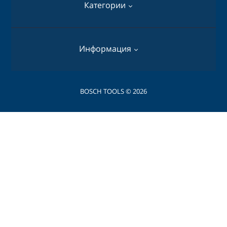
Категории
Перфораторы
Информация
Дрели
Шуруповерты
О нас
BOSCH TOOLS © 2026
Пилы дисковые
Оплата и доставка
Уровни лазерные (нивелиры)
Политика безопасности
Пилы цепные электрические
Условия соглашения
Газонокосилки
Связаться с нами
Пилы цепные электрические
Карта сайта
Акции