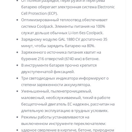
От полной разрядки, перегрузки и перегрева
батарею оберегает электронная система Electronic
Cell Protection (ECP).
Оптимизированный теплоотвод обеспечивает
система Coolpack. Элементы питания на 100%
служат дольше обычных Li-Ion без Coolpack.
Зарядному модулю GAL 1880 CV достаточно 35
минут, чтобы зарядить батарею на 80%.
Заряженного источника питания хватит на
бурение 216 отверстий (6?40 мм) в бетоне.
В инструменте батарея прочно крепится
двухступенчатой фиксацией.
Три светодиодных индикатора информируют о
степени заряженности аккумулятора.
Уменьшенный, пыленепроницаемый,
маловесный, необслуживаемый, тихий в работе
бесщеточный двигатель EC надежен, рассчитан на
длительную эксплуатацию в трудных условиях.
Режимы работы устанавливаются на
выключенном инструменте переключателем:
ударное сверление в кирпиче, бетоне, природном