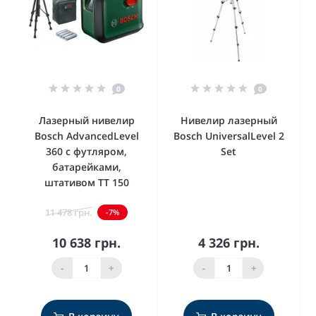
0
0
Лазерный нивелир
Нивелир лазерный
Bosch AdvancedLevel
Bosch UniversalLevel 2
360 с футляром,
Set
батарейками,
штативом TT 150
11 478 грн.
-7%
10 638 грн.
4 326 грн.
-
+
-
+