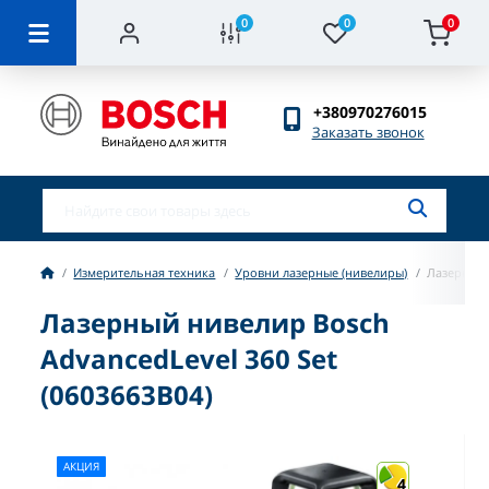
0
0
0
+380970276015
Заказать звонок
Измерительная техника
Уровни лазерные (нивелиры)
Лазерный 
Лазерный нивелир Bosch
AdvancedLevel 360 Set
(0603663B04)
АКЦИЯ
4