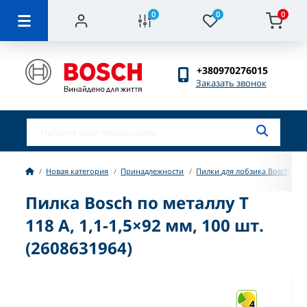
0
0
0
+380970276015
Заказать звонок
Новая категория
Принадлежности
Пилки для лобзика Bosch
П
Пилка Bosch по металлу T
118 A, 1,1-1,5×92 мм, 100 шт.
(2608631964)
4