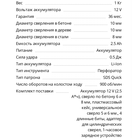
Вес
1 Кг
Вольтаж аккумулятора
12 V
Гарантия
36 мес.
Диаметр сверления в бетоне
10 мм
Диаметр сверления в дереве
10 мм
Диаметр сверления в стали
8 мм
Емкость аккумулятора
2.5 Ah
Питание
Аккумулятор
Сила удара
0.5 Дж
Тип аккумулятора
Li-Ion
Тип инструмента
Перфоратор
Тип патрона
SDS Quick
Число оборотов на холостом ходу
900 об/мин
Комплект поставки
Аккумулятор 12 V (2.5
А*ч), сверло по бетону 6 и
8 мм, пластмассовый
кейс, универсальное
сверло 5 и 6 мм., 4
длинные биты, адаптер
для цилиндрических
сверел, 1-часовое
зарядное устройство