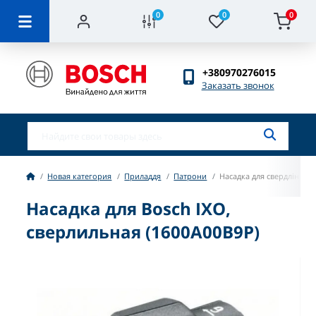
0
0
0
+380970276015
Заказать звонок
Новая категория
Приладдя
Патрони
Насадка для свердління B
Насадка для Bosch IXO,
сверлильная (1600A00B9P)