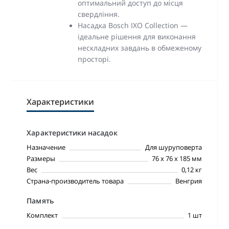
оптимальний доступ до місця
свердління.
Насадка Bosch IXO Collection —
ідеальне рішення для виконання
нескладних завдань в обмеженому
просторі.
Характеристики
Характеристики насадок
Назначение
Для шуруповерта
Размеры
76 x 76 x 185 мм
Вес
0,12 кг
Страна-производитель товара
Венгрия
Память
Комплект
1 шт