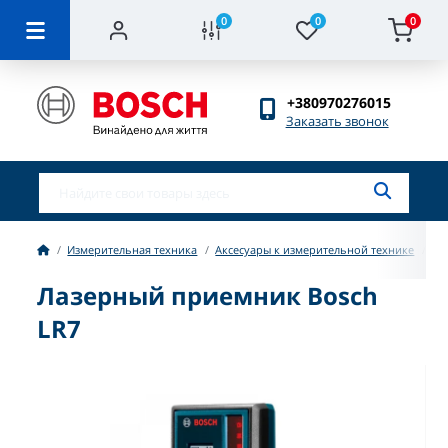
0
0
0
+380970276015
Заказать звонок
Измерительная техника
Аксесуары к измерительной технике
Ла
Лазерный приемник Bosch
LR7