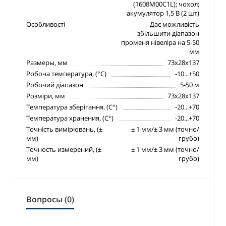
(1608M00C1L); чохол;
акумулятор 1,5 В (2 шт)
Особливості
Дає можливість
збільшити діапазон
променя нівеліра на 5-50
мм
Размеры, мм
73х28х137
Робоча температура, (°С)
-10...+50
Робочий діапазон
5-50 м
Розміри, мм
73х28х137
Температура зберігання, (С°)
-20...+70
Температура хранения, (С°)
-20...+70
Точність вимірювань, (±
± 1 мм/± 3 мм (точно/
мм)
грубо)
Точность измерений, (±
± 1 мм/± 3 мм (точно/
мм)
грубо)
Вопросы (0)