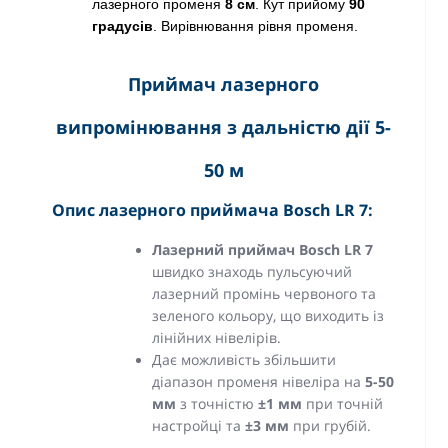
лазерного променя
8 см
. Кут прийому
90
градусів
. Вирівнювання рівня променя.
Приймач лазерного
випромінювання з дальністю дії 5-
50 м
Опис лазерного приймача Bosch LR 7:
Лазерний приймач Bosch LR 7
швидко знаходь пульсуючий
лазерний промінь червоного та
зеленого кольору, що виходить із
лінійних нівелірів.
Дає можливість збільшити
діапазон променя нівеліра на
5-50
мм
з точністю
±1 мм
при точній
настройці та
±3 мм
при грубій.