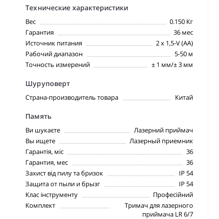
Технические характеристики
Вес
0.150 Кг
Гарантия
36 мес
Источник питания
2 x 1,5-V (АА)
Рабочий диапазон
5-50 м
Точность измерений
± 1 мм/± 3 мм
Шуруповерт
Страна-производитель товара
Китай
Память
Ви шукаєте
Лазерний приймач
Вы ищете
Лазерный приемник
Гарантія, міс
36
Гарантия, мес
36
Захист від пилу та бризок
IP 54
Защита от пыли и брызг
IP 54
Клас інструменту
Професійний
Комплект
Тримач для лазерного
приймача LR 6/7