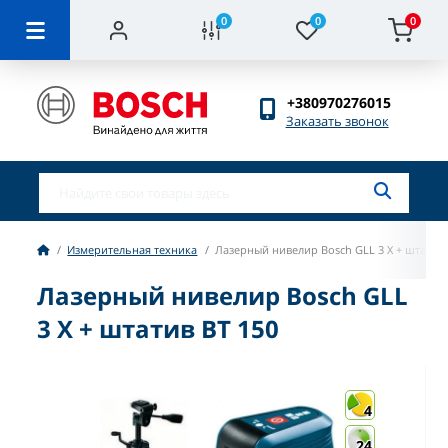
0
0
0
+380970276015
Заказать звонок
Измерительная техника
Лазерный нивелир Bosch GLL 3 X + штатив 
Лазерный нивелир Bosch GLL
3 X + штатив BT 150
4
24