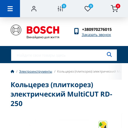
0
0
0
+380970276015
Заказать звонок
Электроинструменты
Кольцерез (плиткорез) электрический MultiC
Кольцерез (плиткорез)
электрический MultiCUT RD-
250
4