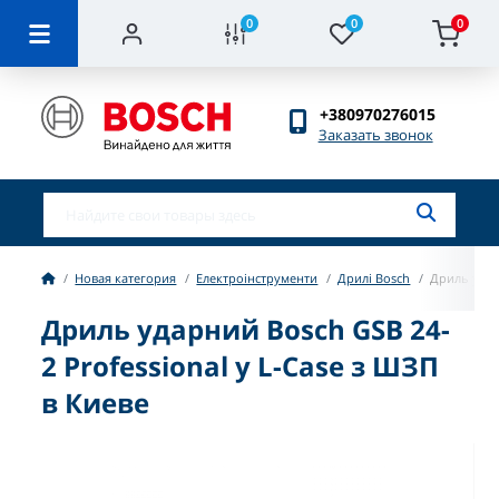
0
0
0
+380970276015
Заказать звонок
Новая категория
Електроінструменти
Дрилі Bosch
Дриль удар
Дриль ударний Bosch GSB 24-
2 Professional у L-Case з ШЗП
в Киеве