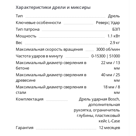
Характеристики дрели и миксиры
Тип
Дрель
Ключевые особенности
Реверс; Удар
Тип патрона
БЗП
Мощность
1.1 кВт
Вес
2.9 кг
Максимальная скорость вращения
3000 об/мин
Частота ударов в минуту
0-15300 | 51000
Максимальный диаметр сверления в
22 мм / 13
бетоне
мм
Максимальный диаметр сверления в
40 мм / 25
древесине
мм
Максимальный диаметр сверления в
18 мм / 8
стали
мм
Комплектация
Дрель ударная Bosch,
дополнительная
рукоятка, ограничитель
глубины, пластиковый
кейс L-Case
Гарантия
12 месяцев