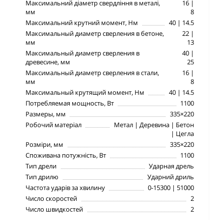
Максимальний діаметр свердління в металі,
16 |
мм
8
Максимальний крутний момент, Нм
40 | 14.5
Максимальный диаметр сверления в бетоне,
22 |
мм
13
Максимальный диаметр сверления в
40 |
древесине, мм
25
Максимальный диаметр сверления в стали,
16 |
мм
8
Максимальный крутящий момент, Нм
40 | 14.5
Потребляемая мощность, Вт
1100
Размеры, мм
335×220
Робочий матеріал
Метал | Деревина | Бетон
| Цегла
Розміри, мм
335×220
Споживана потужність, Вт
1100
Тип дрели
Ударная дрель
Тип дрилю
Ударний дриль
Частота ударів за хвилину
0-15300 | 51000
Число скоростей
2
Число швидкостей
2