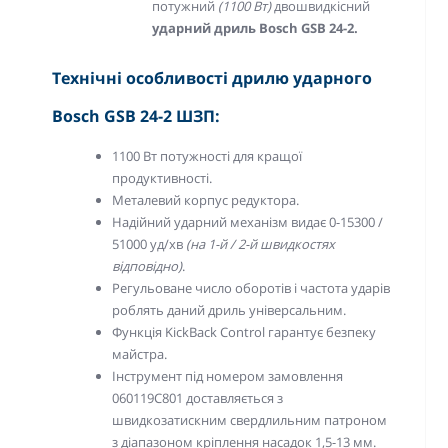
потужний
(1100 Вт)
двошвидкісний
ударний дриль Bosch GSB 24-2.
Технічні особливості дрилю ударного
Bosch GSB 24-2 ШЗП:
1100 Вт потужності для кращої
продуктивності.
Металевий корпус редуктора.
Надійний ударний механізм видає 0-15300 /
51000 уд/хв
(на 1-й / 2-й швидкостях
відповідно)
.
Регульоване число оборотів і частота ударів
роблять даний дриль універсальним.
Функція KickBack Control гарантує безпеку
майстра.
Інструмент під номером замовлення
060119C801 доставляється з
швидкозатискним свердлильним патроном
з діапазоном кріплення насадок 1,5-13 мм.