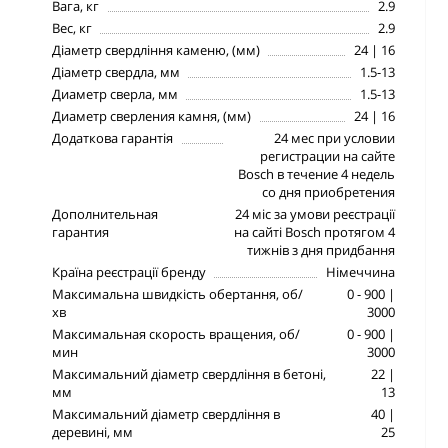
Вага, кг
2.9
Вес, кг
2.9
Діаметр свердління каменю, (мм)
24 | 16
Діаметр свердла, мм
1.5-13
Диаметр сверла, мм
1.5-13
Диаметр сверления камня, (мм)
24 | 16
Додаткова гарантія
24 мес при условии
регистрации на сайте
Bosch в течение 4 недель
со дня приобретения
Дополнительная
24 міс за умови реєстрації
гарантия
на сайті Bosch протягом 4
тижнів з дня придбання
Країна реєстрації бренду
Німеччина
Максимальна швидкість обертання, об/
0 - 900 |
хв
3000
Максимальная скорость вращения, об/
0 - 900 |
мин
3000
Максимальний діаметр свердління в бетоні,
22 |
мм
13
Максимальний діаметр свердління в
40 |
деревині, мм
25