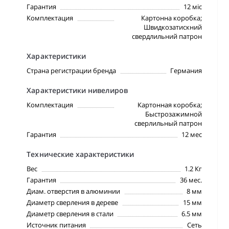
Гарантия
12 міс
Комплектация
Картонна коробка;
Швидкозатискний
свердлильний патрон
Характеристики
Страна регистрации бренда
Германия
Характеристики нивелиров
Комплектация
Картонная коробка;
Быстрозажимной
сверлильный патрон
Гарантия
12 мес
Технические характеристики
Вес
1.2 Кг
Гарантия
36 мес.
Диам. отверстия в алюминии
8 мм
Диаметр сверления в дереве
15 мм
Диаметр сверления в стали
6.5 мм
Источник питания
Сеть