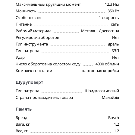
Максимальный крутящий момент
12.3 Нм
Мощность
350 Вт
Особенности
1 скорость
Питание
сеть
Рабочий материал
Металл | Древесина
Регулировка оборотов
Нет
Тип инструмента
дрель
Тип патрона
БЗП
Удар
Нет
Число оборотов на холостом ходу
4000 об/мин
Комплект поставки
картонная коробка
Шуруповерт
Тип патрона
Швидкозатискний
Страна-производитель товара
Малайзія
Память
Бренд
Bosch
Вага, кг
1.2
Вес, кг
1.2