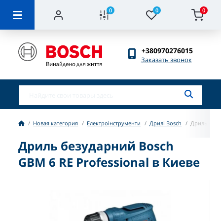
0
0
0
+380970276015
Заказать звонок
Новая категория
Електроінструменти
Дрилі Bosch
Дриль безу
Дриль безударний Bosch
GBM 6 RE Professional в Киеве