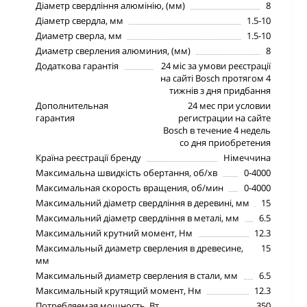
Діаметр свердління алюмінію, (мм)
8
Діаметр свердла, мм
1.5-10
Диаметр сверла, мм
1.5-10
Диаметр сверления алюминия, (мм)
8
Додаткова гарантія
24 міс за умови реєстрації
на сайті Bosch протягом 4
тижнів з дня придбання
Дополнительная
24 мес при условии
гарантия
регистрации на сайте
Bosch в течение 4 недель
со дня приобретения
Країна реєстрації бренду
Німеччина
Максимальна швидкість обертання, об/хв
0-4000
Максимальная скорость вращения, об/мин
0-4000
Максимальний діаметр свердління в деревині, мм
15
Максимальний діаметр свердління в металі, мм
6.5
Максимальний крутний момент, Нм
12.3
Максимальный диаметр сверления в древесине,
15
мм
Максимальный диаметр сверления в стали, мм
6.5
Максимальный крутящий момент, Нм
12.3
Потребляемая мощность, Вт
350