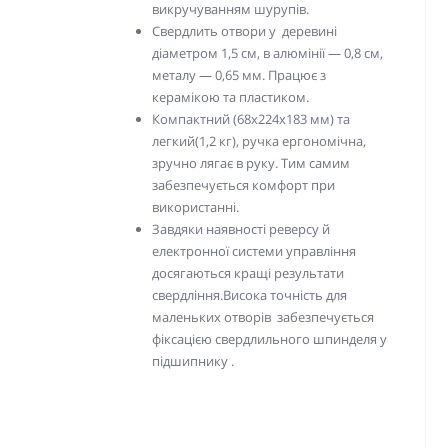
викручуванням шурупів.
Свердлить отвори у деревині
діаметром 1,5 см, в алюмінії — 0,8 см,
металу — 0,65 мм. Працює з
керамікою та пластиком.
Компактний (68х224х183 мм) та
легкий(1,2 кг), ручка ергономічна,
зручно лягає в руку. Тим самим
забезпечується комфорт при
використанні.
Завдяки наявності реверсу й
електронної системи управління
досягаються кращі результати
свердління.Висока точність для
маленьких отворів забезпечується
фіксацією свердлильного шпинделя у
підшипнику .