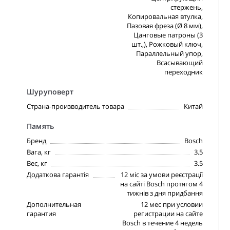
стержень,
Копировальная втулка,
Пазовая фреза (Ø 8 мм),
Цанговые патроны (3
шт.,), Рожковый ключ,
Параллельный упор,
Всасывающий
переходник
Шуруповерт
Страна-производитель товара
Китай
Память
Бренд
Bosch
Вага, кг
3.5
Вес, кг
3.5
Додаткова гарантія
12 міс за умови реєстрації
на сайті Bosch протягом 4
тижнів з дня придбання
Дополнительная
12 мес при условии
гарантия
регистрации на сайте
Bosch в течение 4 недель