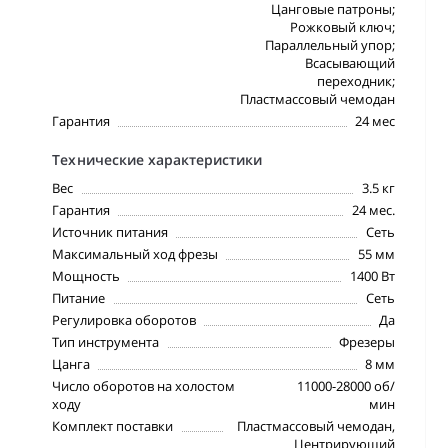
Цанговые патроны;
Рожковый ключ;
Параллельный упор;
Всасывающий
переходник;
Пластмассовый чемодан
Гарантия
24 мес
Технические характеристики
Вес
3.5 кг
Гарантия
24 мес.
Источник питания
Сеть
Максимальный ход фрезы
55 мм
Мощность
1400 Вт
Питание
Сеть
Регулировка оборотов
Да
Тип инструмента
Фрезеры
Цанга
8 мм
Число оборотов на холостом
11000-28000 об/
ходу
мин
Комплект поставки
Пластмассовый чемодан,
Центрирующий