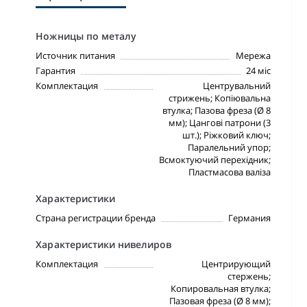
Ножницы по металу
Источник питания
Мережа
Гарантия
24 міс
Комплектация
Центрувальний
стрижень; Копіювальна
втулка; Пазова фреза (Ø 8
мм); Цангові патрони (3
шт.); Ріжковий ключ;
Паралельний упор;
Всмоктуючий перехідник;
Пластмасова валіза
Характеристики
Страна регистрации бренда
Германия
Характеристики нивелиров
Комплектация
Центрирующий
стержень;
Копировальная втулка;
Пазовая фреза (Ø 8 мм);