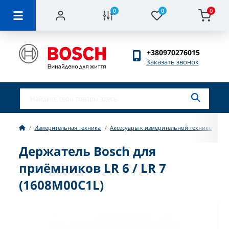
0
0
0
+380970276015
Заказать звонок
Измерительная техника
Аксесуары к измерительной технике
Тр
Держатель Bosch для
приёмников LR 6 / LR 7
(1608M00C1L)