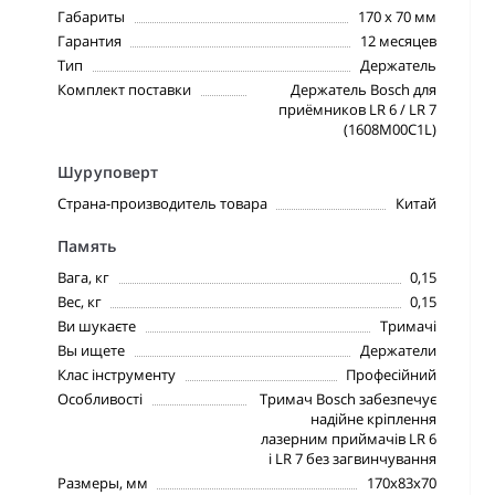
Габариты
170 x 70 мм
Гарантия
12 месяцев
Тип
Держатель
Комплект поставки
Держатель Bosch для
приёмников LR 6 / LR 7
(1608M00C1L)
Шуруповерт
Страна-производитель товара
Китай
Память
Вага, кг
0,15
Вес, кг
0,15
Ви шукаєте
Тримачі
Вы ищете
Держатели
Клас інструменту
Професійний
Особливості
Тримач Bosch забезпечує
надійне кріплення
лазерним приймачів LR 6
і LR 7 без загвинчування
Размеры, мм
170х83х70