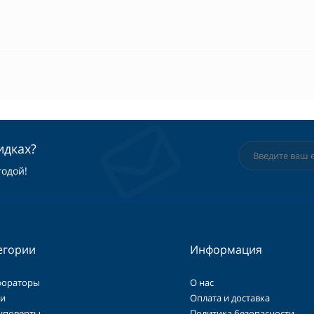
идках?
годой!
егории
Информация
фораторы
О нас
и
Оплата и доставка
уповерты
Политика безопасности