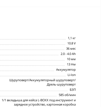
1,1 кг
10.8 V
36 мес
2.0 - 4.0 Ah
10 мм
13 Нм
Аккумулятор
Li-Ion
Шуруповерт/Аккумуляторный шуруповерт/
Дрель-шуруповерт
БЗП
585 об/мин
1/1 вкладыша для кейса L-BOXX под инструмент и
зарядное устройство, картонная коробка