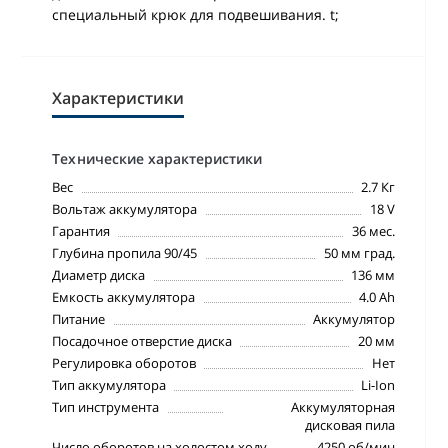
специальный крюк для подвешивания. t;
Характеристики
Технические характеристики
Вес
2.7 Кг
Вольтаж аккумулятора
18 V
Гарантия
36 мес.
Глубина пропила 90/45
50 мм град.
Диаметр диска
136 мм
Емкость аккумулятора
4.0 Ah
Питание
Аккумулятор
Посадочное отверстие диска
20 мм
Регулировка оборотов
Нет
Тип аккумулятора
Li-Ion
Тип инструмента
Аккумуляторная
дисковая пила
Число оборотов на холостом ходу
4250 об/мин