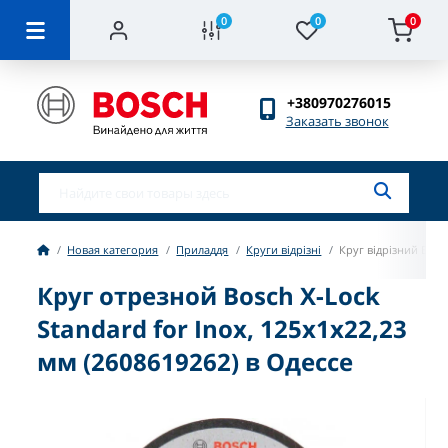
0
0
0
+380970276015
Заказать звонок
Новая категория
Приладдя
Круги відрізні
Круг відрізний Bosc
Круг отрезной Bosch X-Lock
Standard for Inox, 125х1х22,23
мм (2608619262) в Одессе