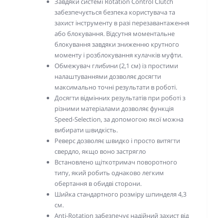
Завдяки системі Rotation Control Clutch
забезпечується безпека користувача та
захист інструменту в разі перезавантаження
або блокування. Відсутня моментальне
блокування завдяки зниженню крутного
моменту і розблокування кулачків муфти.
Обмежувач глибини (2,1 см) із простими
налаштуваннями дозволяє досягти
максимально точні результати в роботі.
Досягти відмінних результатів при роботі з
різними матеріалами дозволяє функція
Speed-Selection, за допомогою якої можна
вибирати швидкість.
Реверс дозволяє швидко і просто витягти
свердло, якщо воно застрягло
Встановлено щіткотримач поворотного
типу, який робить однаково легким
обертання в обидві сторони.
Шийка стандартного розміру шпинделя 4,3
см.
Anti-Rotation забезпечує надійний захист від