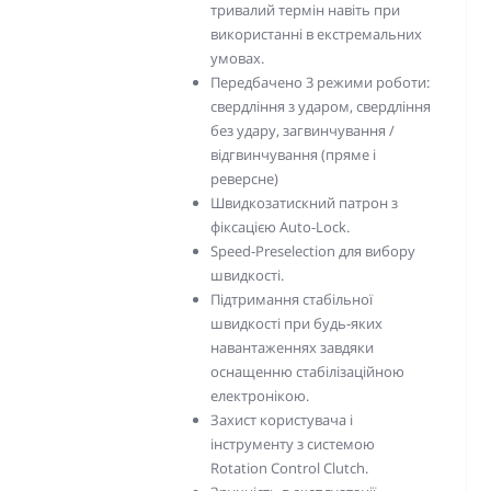
тривалий термін навіть при
використанні в екстремальних
умовах.
Передбачено 3 режими роботи:
свердління з ударом, свердління
без удару, загвинчування /
відгвинчування (пряме і
реверсне)
Швидкозатискний патрон з
фіксацією Auto-Lock.
Speed-Preselection для вибору
швидкості.
Підтримання стабільної
швидкості при будь-яких
навантаженнях завдяки
оснащенню стабілізаційною
електронікою.
Захист користувача і
інструменту з системою
Rotation Control Clutch.