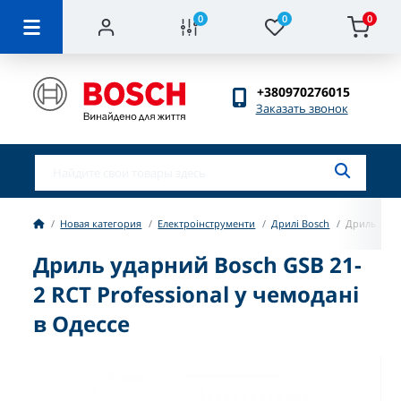
0
0
0
+380970276015
Заказать звонок
Новая категория
Електроінструменти
Дрилі Bosch
Дриль удар
Дриль ударний Bosch GSB 21-
2 RCT Professional у чемодані
в Одессе