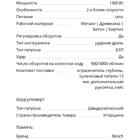
Мощность
1300 Вт
Особенности
2 и более скорости
Питание
сеть
Рабочий материал
Металл | Древесина |
Бетон | Кирпич
Регулировка оборотов
Да
Тип инструмента
ударная дрель
Тип патрона
БЗП
Удар
Да
Число оборотов на холостом ходу
900/3000 об/мин
Комплект поставки
ограничитель глубины,
кулачковый патрон 13
мм, дополнительная
рукоятка, кейс
Шуруповерт
Тип патрона
Швидкозатискний
Страна-производитель товара
Угорщина
Память
Бренд
Bosch