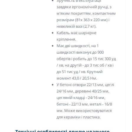
Зручність в експлуатації
завдяки ергономічній ручці, з
м'яким покриттям, компактним
розмірам (81х 363 х 220 мм) і
невеликій вазі (2,7 кг).
Кабель має шарнірне
кріплення.
Має дві швидкості, на 1
швидкості виконує до 900
обертів і робить до 15 тис 300 уд
/ хв, на другій - до 3 тис об / хв і
до 51 тис уд / хв. Крутний
момент 43,0 / 20,5 Нм.
У бетоні отвори 22/13 мм, цеглі
24/16 мм, деревині 40/25 мм,
цегляній кладці - 24/16 мм,
бетоні - 22/13 мм, металі - 16/8
мм. Може використовуватися
для кераміки і пластика.
Технічні особливості дрилю ударного