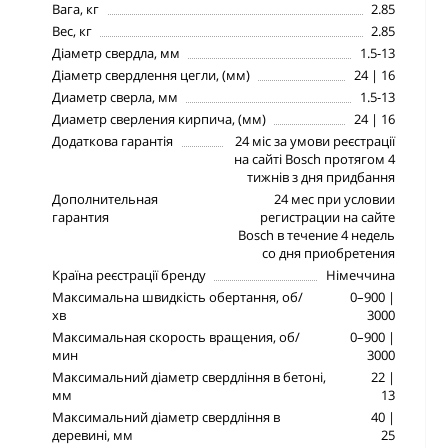
Вага, кг
2.85
Вес, кг
2.85
Діаметр свердла, мм
1.5-13
Діаметр свердлення цегли, (мм)
24 | 16
Диаметр сверла, мм
1.5-13
Диаметр сверления кирпича, (мм)
24 | 16
Додаткова гарантія
24 міс за умови реєстрації
на сайті Bosch протягом 4
тижнів з дня придбання
Дополнительная
24 мес при условии
гарантия
регистрации на сайте
Bosch в течение 4 недель
со дня приобретения
Країна реєстрації бренду
Німеччина
Максимальна швидкість обертання, об/
0–900 |
хв
3000
Максимальная скорость вращения, об/
0–900 |
мин
3000
Максимальний діаметр свердління в бетоні,
22 |
мм
13
Максимальний діаметр свердління в
40 |
деревині, мм
25