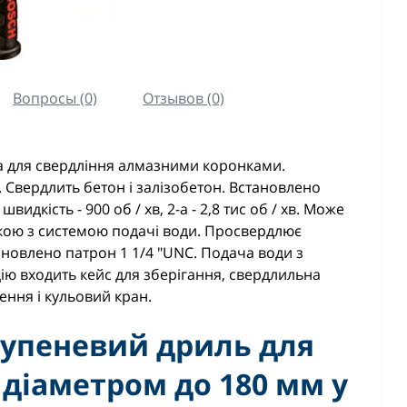
Вопросы (0)
Отзывов (0)
а для свердління алмазними коронками.
. Свердлить бетон і залізобетон. Встановлено
видкість - 900 об / хв, 2-а - 2,8 тис об / хв. Може
кою з системою подачі води. Просвердлює
становлено патрон 1 1/4 "UNC. Подача води з
ію входить кейс для зберігання, свердлильна
ення і кульовий кран.
тупеневий дриль для
 діаметром до 180 мм у