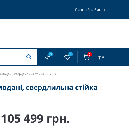
Личный кабинет
0
0
0
0 грн.
емодані, свердлильна стійка GCR 180
модані, свердлильна стійка
105 499 грн.