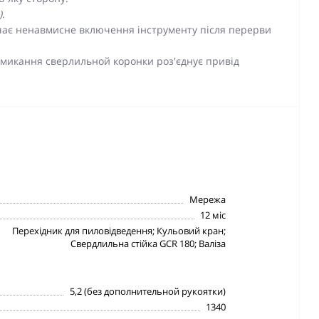
)
.
ає ненавмисне включення інструменту після перерви
 смикання сверлильной коронки роз'єднує привід
Мережа
12 міс
Перехідник для пиловідведення; Кульовий кран;
Свердлильна стійка GCR 180; Валіза
5,2 (без дополнительной рукоятки)
1340