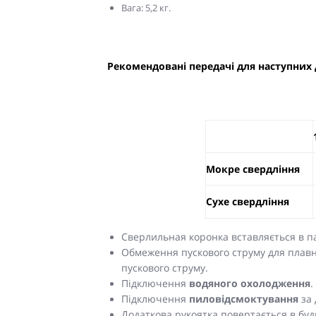
Вага: 5,2 кг.
Рекомендовані передачі для наступних 
Мокре свердління
Сухе свердління
Сверлильная коронка вставляється в 
Обмеження пускового струму для плавно
пускового струму.
Підключення
водяного охолодження
.
Підключення
пиловідсмоктування
за 
Додаткова рукоятка повертається в буд