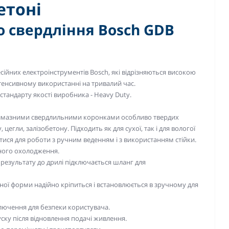
етоні
 свердління Bosch GDB
ійних електроінструментів Bosch, які відрізняються високою
тенсивному використанні на тривалий час.
стандарту якості виробника - Heavy Duty.
алмазними свердлильними коронками особливо твердих
 цегли, залізобетону. Підходить як для сухої, так і для вологої
ся для роботи з ручним веденням і з використанням стійки.
ного охолодження.
результату до дрилі підключається шланг для
ої форми надійно кріпиться і встановлюється в зручному для
ключення для безпеки користувача.
ску після відновлення подачі живлення.