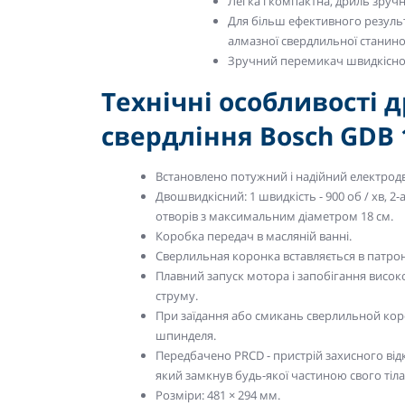
Легка і компактна, дриль зруч
Для більш ефективного резуль
алмазної свердлильної станино
Зручний перемикач швидкісн
Технічні особливості
свердління Bosch GDB 1
Встановлено потужний і надійний електродв
Двошвидкісний: 1 швидкість - 900 об / хв, 2-
отворів з максимальним діаметром 18 см.
Коробка передач в масляній ванні.
Сверлильная коронка вставляється в патро
Плавний запуск мотора і запобігання висо
струму.
При заїдання або смикань сверлильной кор
шпинделя.
Передбачено PRCD - пристрій захисного від
який замкнув будь-якої частиною свого ті
Розміри: 481 × 294 мм.