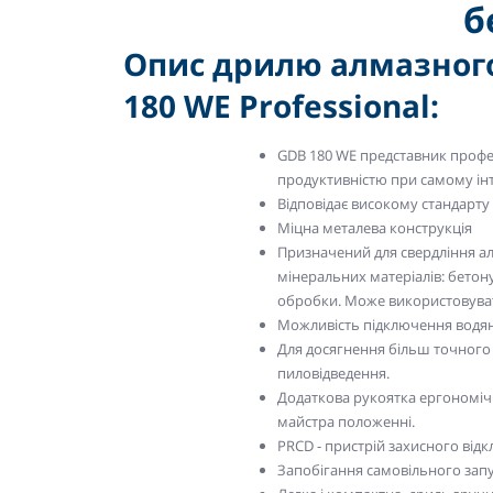
б
Опис дрилю алмазного
180 WE Professional:
GDB 180 WE представник профес
продуктивністю при самому ін
Відповідає високому стандарту 
Міцна металева конструкція
Призначений для свердління 
мінеральних матеріалів: бетону,
обробки. Може використовувати
Можливість підключення водя
Для досягнення більш точного 
пиловідведення.
Додаткова рукоятка ергономічн
майстра положенні.
PRCD - пристрій захисного від
Запобігання самовільного запу