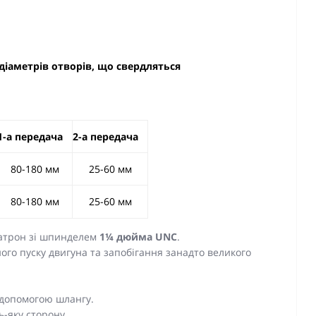
діаметрів отворів, що свердляться
1-а передача
2-а передача
80-180 мм
25-60 мм
80-180 мм
25-60 мм
патрон зі шпинделем
1¼ дюйма UNC
.
го пуску двигуна та запобігання занадто великого
допомогою шлангу.
ь-яку сторону.