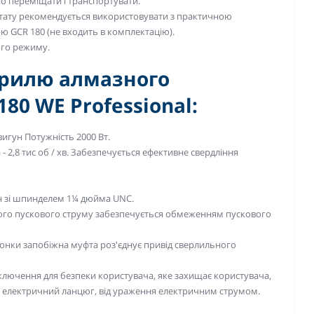
но переміщати і транспортувати.
тату рекомендується використовувати з практичною
ю GCR 180 (не входить в комплектацію).
ого режиму.
 дрилю алмазного
80 WE Professional:
игун Потужність 2000 Вт.
а - 2,8 тис об / хв. Забезпечується ефективне свердління
н зі шпинделем 1¼ дюйма UNC.
кого пускового струму забезпечується обмеженням пускового
онки запобіжна муфта роз'єднує привід сверлильного
ключення для безпеки користувача, яке захищає користувача,
ла електричний ланцюг, від ураження електричним струмом.