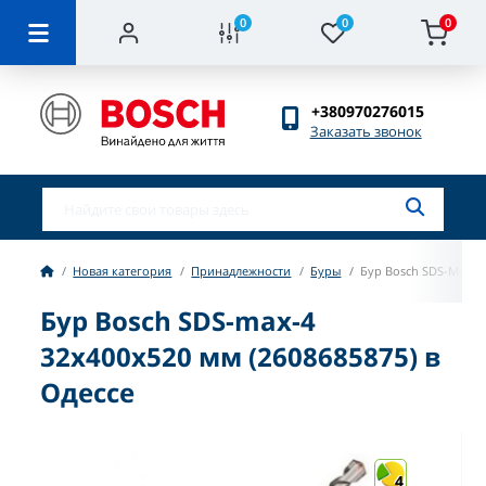
0
0
0
+380970276015
Заказать звонок
Новая категория
Принадлежности
Буры
Бур Bosch SDS-Max-4
Бур Bosch SDS-max-4
32х400х520 мм (2608685875) в
Одессе
4