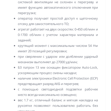
системой вентиляции не склонен к перегреву и
имеет функцию автоматического отключения при
перегрузке;
оператор получает простой доступ к щеточному
отсеку для самостоятельного ТО;
агрегат работает на двух скоростях: 0-450 об/мин и
0-1700 об/мин с учетом характера материала и
заданий;
крутящий момент с максимальным числом 54 Нм
имеет 20 позиций регулировки;
при сверлении с ударом или долблении ударный
механизм выполняет до 27000 уд/мин;
БЗ патрон 13 мм оснащен фиксатором Auto-Lock,
ускоряющим процесс смены насадки;
наличие электроники Electronic Cell Protection (ECP)
предотвращает разряд АКБ и перегрев;
с помощью светодиодной подсветки рабочее
место всегда максимально освещено;
вес 1.7 кг, отличный баланс и мягкая накладка на
рукоятке позволяют пользователю работать без
утомления.