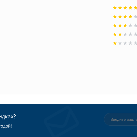
идках?
годой!