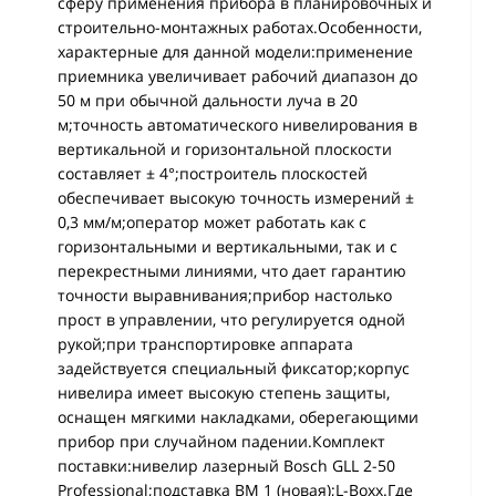
сферу применения прибора в планировочных и
строительно-монтажных работах.Особенности,
характерные для данной модели:применение
приемника увеличивает рабочий диапазон до
50 м при обычной дальности луча в 20
м;точность автоматического нивелирования в
вертикальной и горизонтальной плоскости
составляет ± 4°;построитель плоскостей
обеспечивает высокую точность измерений ±
0,3 мм/м;оператор может работать как с
горизонтальными и вертикальными, так и с
перекрестными линиями, что дает гарантию
точности выравнивания;прибор настолько
прост в управлении, что регулируется одной
рукой;при транспортировке аппарата
задействуется специальный фиксатор;корпус
нивелира имеет высокую степень защиты,
оснащен мягкими накладками, оберегающими
прибор при случайном падении.Комплект
поставки:нивелир лазерный Bosch GLL 2-50
Professional;подставка BM 1 (новая);L-Boxx.Где