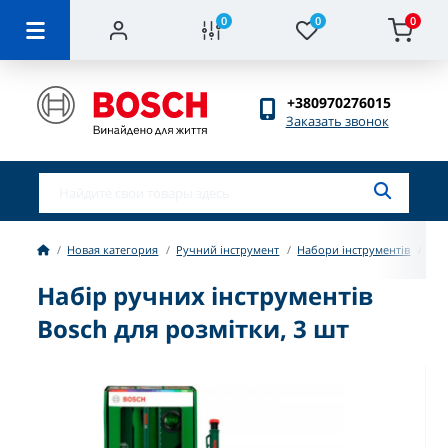
0
0
0
+380970276015
Заказать звонок
Новая категория
Ручний інструмент
Набори інструментів
Наб
Набір ручних інструментів
Bosch для розмітки, 3 шт