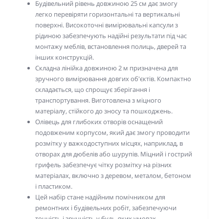
Будівельний рівень довжиною 25 см дає змогу
легко перевіряти горизонтальні та вертикальні
поверхні. Високоточні вимірювальні капсули з
рідиною забезпечують надійні результати під час
монтажу меблів, встановлення полиць, дверей та
інших конструкцій.
Складна лінійка довжиною 2 м призначена для
зручного вимірювання довгих об'єктів. Компактно
складається, що спрощує зберігання і
транспортування. Виготовлена з міцного
матеріалу, стійкого до зносу та пошкоджень.
Олівець для глибоких отворів оснащений
подовженим корпусом, який дає змогу проводити
розмітку у важкодоступних місцях, наприклад, в
отворах для дюбелів або шурупів. Міцний і гострий
грифель забезпечує чітку розмітку на різних
матеріалах, включно з деревом, металом, бетоном
і пластиком.
Цей набір стане надійним помічником для
ремонтних і будівельних робіт, забезпечуючи
точність і зручність у будь-яких умовах.