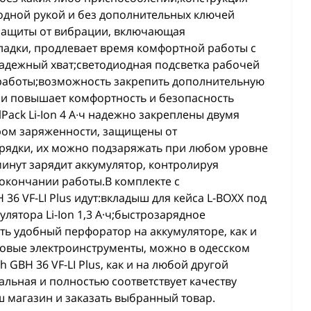
о одной рукой и без дополнительных ключей
 защиты от вибрации, включающая
адки, продлевает время комфортной работы с
дежный хват;светодиодная подсветка рабочей
 работы;возможность закрепить дополнительную
ии повышает комфортность и безопасность
ack Li-Ion 4 А∙ч надежно закреплены двумя
ром заряженности, защищены от
рядки, их можно подзаряжать при любом уровне
минут зарядит аккумулятор, контролируя
 окончании работы.В комплекте с
6 VF-LI Plus идут:вкладыш для кейса L-BOXX под
улятора Li-Ion 1,3 А·ч;быстрозарядное
ть удобный перфоратор на аккумуляторе, как и
овые электроинструменты, можно в одесском
 GBH 36 VF-LI Plus, как и на любой другой
альная и полностью соответствует качеству
ш магазин и заказать выбранный товар.