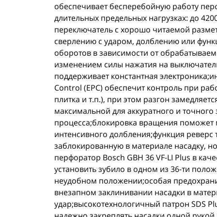
обеспечивает бесперебойную работу перфо
длительных предельных нагрузках: до 420
переключатель с хорошо читаемой разметк
сверлению с ударом, долблению или функц
оборотов в зависимости от обрабатываем
изменением силы нажатия на выключател
поддерживает константная электроника;ин
Control (EPC) обеспечит контроль при ра
плитка и т.п.), при этом разгон замедляет
максимальной для аккуратного и точного
процесса;блокировка вращения поможет м
интенсивного долбления;функция реверс 
заблокированную в материале насадку, но
перфоратор Bosch GBH 36 VF-LI Plus в кач
установить зубило в одном из 36-ти поло
неудобном положении;особая предохрани
внезапном заклинивании насадки в матер
удар;высокотехнологичный патрон SDS Pl
надежно закреплять насадки одной рукой