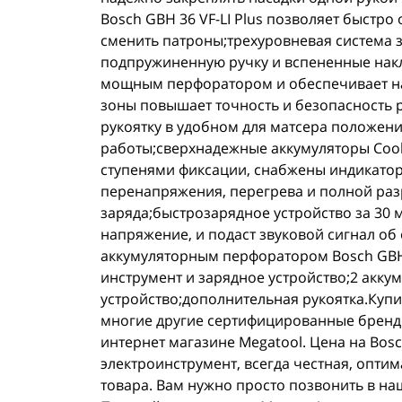
Bosch GBH 36 VF-LI Plus позволяет быстр
сменить патроны;трехуровневая система
подпружиненную ручку и вспененные накл
мощным перфоратором и обеспечивает на
зоны повышает точность и безопасность
рукоятку в удобном для матсера положен
работы;сверхнадежные аккумуляторы CoolP
ступенями фиксации, снабжены индикато
перенапряжения, перегрева и полной раз
заряда;быстрозарядное устройство за 30 
напряжение, и подаст звуковой сигнал об
аккумуляторным перфоратором Bosch GBH 3
инструмент и зарядное устройство;2 аккум
устройство;дополнительная рукоятка.Купи
многие другие сертифицированные бренд
интернет магазине Megatool. Цена на Bosch
электроинструмент, всегда честная, оптим
товара. Вам нужно просто позвонить в на