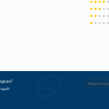
идках?
годой!