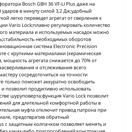
ратора Bosch GBH 36 VF-LI Plus даже на
0 ударов в минуту силой 3,2 Дж;удобный
ой легко переведет агрегат от сверления к
ии Vario Lock;плавно регулировать количество
ого материала и используемых насадок можно
ь;стабильность необходимых оборотов
новационная система Electronic Precision
боте с хрупкими материалами (керамическая
ся, мощность агрегата снижается до 70% от
 засверливания и отслеживания всего
астеру сосредоточиться на точности
те только поможет аккуратно освободить
 и позволит продуктивно использовать
естве шуруповерта;функция Vario Lock позволит
жений для длительной комфортной работы в
тельная муфта отключит привод патрона при
иале, предотвратив обратный
us с защитным колпачком позволяет менять и
 без каких-либо приспособлений;конструкция