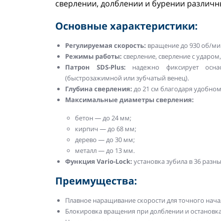
сверлении, долблении и бурении различн
Основные характеристики:
Регулируемая скорость:
вращение до 930 об/мин
Режимы работы:
сверление, сверление с ударом,
Патрон SDS-Plus:
надежно фиксирует оснас
(быстрозажимной или зубчатый венец).
Глубина сверления:
до 21 см благодаря удобно
Максимальные диаметры сверления:
бетон — до 24 мм;
кирпич — до 68 мм;
дерево — до 30 мм;
металл — до 13 мм.
Функция Vario-Lock:
установка зубила в 36 разн
Преимущества:
Плавное наращивание скорости для точного нача
Блокировка вращения при долблении и остановка