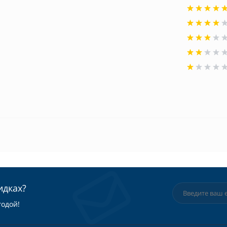
идках?
годой!