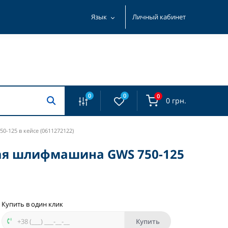
Язык
Личный кабинет
0
0
0
0 грн.
-125 в кейсе (0611272122)
вая шлифмашина GWS 750-125
Купить в один клик
Купить